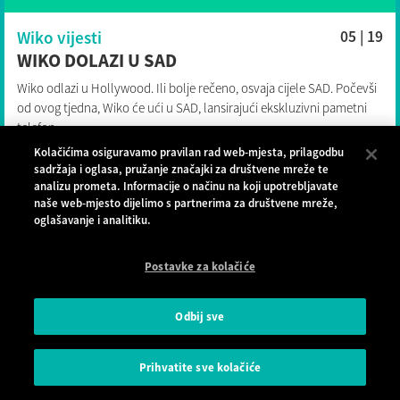
Wiko vijesti
05 | 19
WIKO DOLAZI U SAD
Wiko odlazi u Hollywood. Ili bolje rečeno, osvaja cijele SAD. Počevši
od ovog tjedna, Wiko će ući u SAD, lansirajući ekskluzivni pametni
telefon...
Kolačićima osiguravamo pravilan rad web-mjesta, prilagodbu
sadržaja i oglasa, pružanje značajki za društvene mreže te
analizu prometa. Informacije o načinu na koji upotrebljavate
naše web-mjesto dijelimo s partnerima za društvene mreže,
oglašavanje i analitiku.
Postavke za kolačiće
Odbij sve
Prihvatite sve kolačiće