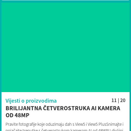
Vijesti o proizvodima
11 | 20
BRILIJANTNA ČETVEROSTRUKA AI KAMERA
OD 48MP
Pravite fotografije koje oduzimaju dah s View5 i View5 PlusSnimajte i
pojačajte trenutke s četverostrukom kamerom AI od 48MPU divljini