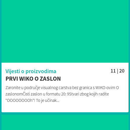
Vijesti o proizvodima
11 | 20
PRVI WIKO O ZASLON
Zaronite u područje visualnog carstva bez granica s WIKO-ovim O
zaslonomČisti zaslon u formatu 20: 9Stvari zbog kojih radite
"OOOOOOOOh"! To je učinak...