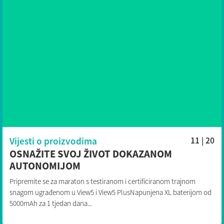
Vijesti o proizvodima
11 | 20
OSNAŽITE SVOJ ŽIVOT DOKAZANOM
AUTONOMIJOM
Pripremite se za maraton s testiranom i certificiranom trajnom
snagom ugrađenom u View5 i View5 PlusNapunjena XL baterijom od
5000mAh za 1 tjedan dana...